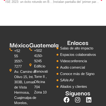
ISE 2023: un éxito rotundo en Barcelona
Instalan pantalla del ‘primer paraguas digital’ en el aeropuerto de Nueva York
Enlaces
México
Guatemala
Salas de alto impacto
+502
+52
Espacios colaborativos
4150-
55
9245
Videoconferencia
3597-
Edificio
7277
Audio comercial
Renovati
Av. Camino al
Conoce más de Signo
Torre II ,
Olivo 15, Int.
SAVe AV
Oficina
303B, Lomas
Aliados y clientes
704
de Vista
Síguenos
Zona 10
Hermosa,
Cuajimalpa de
Morelos,