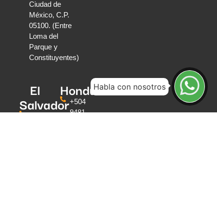
Ciudad de
México, C.P.
05100. (Entre
Loma del
Parque y
Constituyentes)
El
Honduras
Habla con nosotros
Salvador
+504
9481-
+503
4597
2209-
Colonia La
0822
Reforma
Paseo
#2889,
general
Tegucigalpa
Escalón
#5550,
Edificio
Colabora,
Of. 3-1,