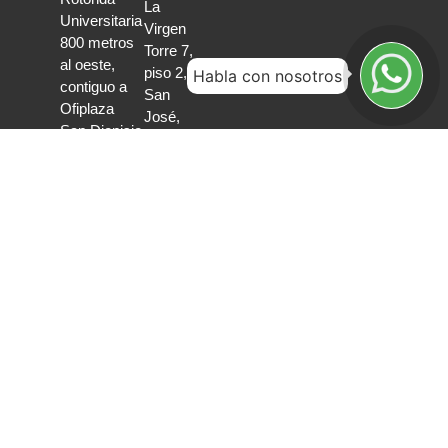
La
Universitaria
Virgen
800 metros
Torre 7,
al oeste,
piso 2,
Habla con nosotros
contiguo a
San
Ofiplaza
José,
San Dionisio
Costa
Managua,
Rica.
Nicaragua.
Panamá
Comunicación
directa
+507
6319
Escríbenos
0591
Teléfonos
Torre
y
Global
WhatsApp
Bank
Calle
50
Oficina