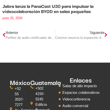
Jabra lanza la PanaCast U30 para impulsar la
videocolaboración BYOD en salas pequeñas
junio 25, 2026
Anterior
Siguiente
Perfiles de audio certificados de Crestron
Crestron anuncia la expansión de su cartera de audio con Origin Acoustics
Enlaces
México
Guatemala
Salas de alto impacto
+502
+52
Espacios colaborativos
4150-
55
9245
Videoconferencia
3597-
Edificio
7277
Audio comercial
Renovati