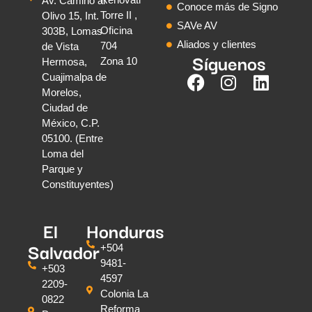
Av. Camino al
Conoce más de Signo
Torre II ,
Olivo 15, Int.
SAVe AV
Oficina
303B, Lomas
Aliados y clientes
704
de Vista
Síguenos
Zona 10
Hermosa,
Cuajimalpa de
Morelos,
Ciudad de
México, C.P.
05100. (Entre
Loma del
Parque y
Constituyentes)
El
Honduras
Salvador
+504
9481-
+503
4597
2209-
Colonia La
0822
Reforma