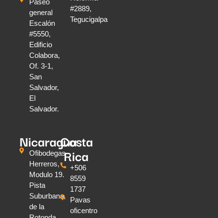
Paseo
#2889,
general
Tegucigalpa
Escalón
#5550,
Edificio
Colabora,
Of. 3-1,
San
Salvador,
El
Salvador.
Nicaragua
Costa
Rica
Ofibodegas
Herreros,
+506
Modulo 19.
8559
Pista
1737
Suburbana,
Pavas
de la
oficentro
Rotonda