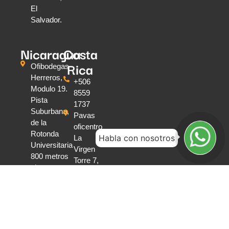
El
Salvador.
Nicaragua
Costa
Rica
Ofibodegas
Herreros,
+506
Modulo 19.
8559
Pista
1737
Suburbana,
Pavas
de la
oficentro
Rotonda
Habla con nosotros
La
Universitaria
Virgen
800 metros
Torre 7,
al oeste,
piso 2,
contiguo a
San
Ofiplaza
José,
San Dionisio
Costa
Managua,
Rica.
Nicaragua.