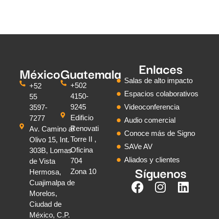
Enlaces
México
Guatemala
Salas de alto impacto
+502
+52
Espacios colaborativos
4150-
55
9245
Videoconferencia
3597-
Edificio
7277
Audio comercial
Renovati
Av. Camino al
Conoce más de Signo
Torre II ,
Olivo 15, Int.
SAVe AV
Oficina
303B, Lomas
Aliados y clientes
704
de Vista
Síguenos
Zona 10
Hermosa,
Cuajimalpa de
Morelos,
Ciudad de
México, C.P.