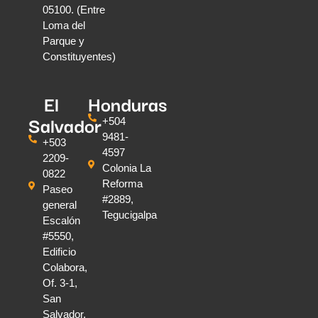
05100. (Entre
Loma del
Parque y
Constituyentes)
El
Honduras
Salvador
+504
9481-
+503
4597
2209-
Colonia La
0822
Reforma
Paseo
#2889,
general
Tegucigalpa
Escalón
#5550,
Edificio
Colabora,
Of. 3-1,
San
Salvador,