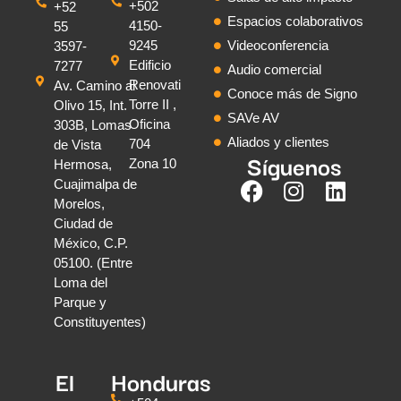
+502
+52
Espacios colaborativos
4150-
55
9245
Videoconferencia
3597-
Edificio
7277
Audio comercial
Renovati
Av. Camino al
Conoce más de Signo
Torre II ,
Olivo 15, Int.
SAVe AV
Oficina
303B, Lomas
Aliados y clientes
704
de Vista
Síguenos
Zona 10
Hermosa,
Cuajimalpa de
Morelos,
Ciudad de
México, C.P.
05100. (Entre
Loma del
Parque y
Constituyentes)
El
Honduras