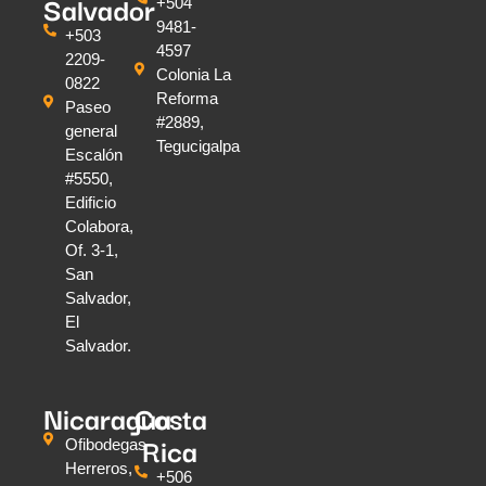
Salvador
+504
9481-
+503
4597
2209-
Colonia La
0822
Reforma
Paseo
#2889,
general
Tegucigalpa
Escalón
#5550,
Edificio
Colabora,
Of. 3-1,
San
Salvador,
El
Salvador.
Nicaragua
Costa
Rica
Ofibodegas
Herreros,
+506