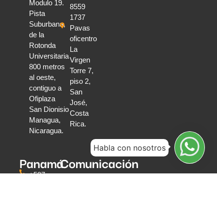
Modulo 19.
8559
Pista
1737
Suburbana,
Pavas
de la
oficentro
Rotonda
La
Universitaria
Virgen
800 metros
Torre 7,
al oeste,
piso 2,
contiguo a
San
Ofiplaza
José,
San Dionisio
Costa
Managua,
Rica.
Nicaragua.
Habla con nosotros
Panamá
Comunicación
directa
+507
6319
Escríbenos
0591
Teléfonos
Torre
y