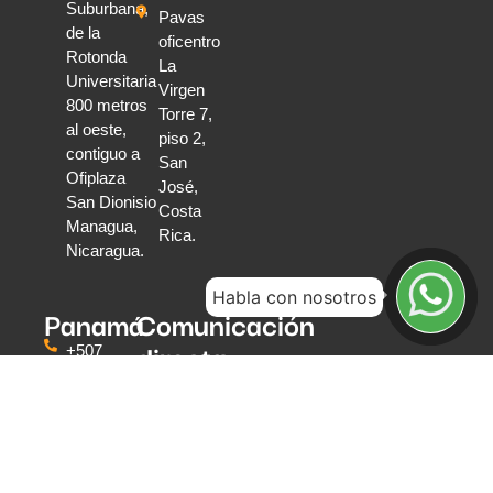
Suburbana,
Pavas
de la
oficentro
Rotonda
La
Universitaria
Virgen
800 metros
Torre 7,
al oeste,
piso 2,
contiguo a
San
Ofiplaza
José,
San Dionisio
Costa
Managua,
Rica.
Nicaragua.
Habla con nosotros
Panamá
Comunicación
directa
+507
6319
Escríbenos
0591
Teléfonos
Torre
y
Global
WhatsApp
Bank