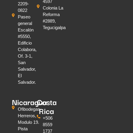
4597
2209-
Colonia La
0822
Reforma
Paseo
#2889,
general
Tegucigalpa
Escalón
#5550,
Edificio
Colabora,
Of. 3-1,
San
Salvador,
El
Salvador.
Nicaragua
Costa
Rica
Ofibodegas
Herreros,
+506
Modulo 19.
8559
Pista
1737