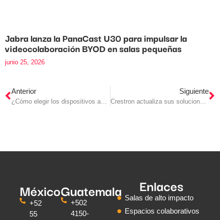
Jabra lanza la PanaCast U30 para impulsar la
videocolaboración BYOD en salas pequeñas
junio 25, 2026
Anterior
Siguiente
¿Cómo elegir los dispositivos adecuados para sus videoconferencias?
Crestron actualiza sus soluciones de control de hardware y software
Enlaces
México
Guatemala
Salas de alto impacto
+502
+52
Espacios colaborativos
4150-
55