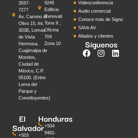
9245
Videoconferencia
3597-
Edificio
7277
Audio comercial
Renovati
Av. Camino al
Conoce más de Signo
Torre II ,
Olivo 15, Int.
SAVe AV
Oficina
303B, Lomas
Aliados y clientes
704
de Vista
Síguenos
Zona 10
Hermosa,
Cuajimalpa de
Morelos,
Ciudad de
México, C.P.
05100. (Entre
Loma del
Parque y
Constituyentes)
El
Honduras
Salvador
+504
9481-
+503