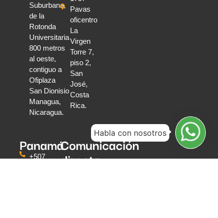
Suburbana,
Pavas
de la
oficentro
Rotonda
La
Universitaria
Virgen
800 metros
Torre 7,
al oeste,
piso 2,
contiguo a
San
Ofiplaza
José,
San Dionisio
Costa
Managua,
Rica.
Nicaragua.
Habla con nosotros
Panamá
Comunicación
directa
+507
6319
Escríbenos
0591
Teléfonos
Torre
y
Global
WhatsApp
Bank