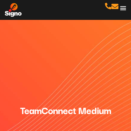
Cas
No
TeamConnect Medium