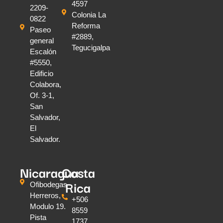
4597
2209-
Colonia La
0822
Reforma
Paseo
#2889,
general
Tegucigalpa
Escalón
#5550,
Edificio
Colabora,
Of. 3-1,
San
Salvador,
El
Salvador.
Nicaragua
Costa
Rica
Ofibodegas
Herreros,
+506
Modulo 19.
8559
Pista
1737