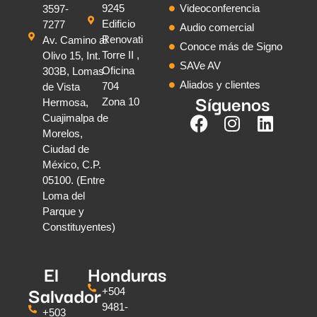
9245
Videoconferencia
3597-
Edificio
7277
Audio comercial
Renovati
Av. Camino al
Conoce más de Signo
Torre II ,
Olivo 15, Int.
SAVe AV
Oficina
303B, Lomas
Aliados y clientes
704
de Vista
Síguenos
Zona 10
Hermosa,
Cuajimalpa de
Morelos,
Ciudad de
México, C.P.
05100. (Entre
Loma del
Parque y
Constituyentes)
El
Honduras
Salvador
+504
9481-
+503