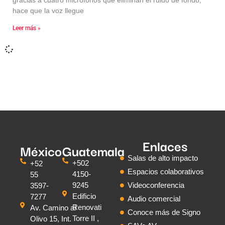
hace que la voz llegue
Leer más »
Enlaces
México
Guatemala
Salas de alto impacto
+502
+52
Espacios colaborativos
4150-
55
9245
Videoconferencia
3597-
Edificio
7277
Audio comercial
Renovati
Av. Camino al
Conoce más de Signo
Torre II ,
Olivo 15, Int.