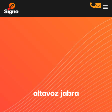
Cas
No
altavoz jabra