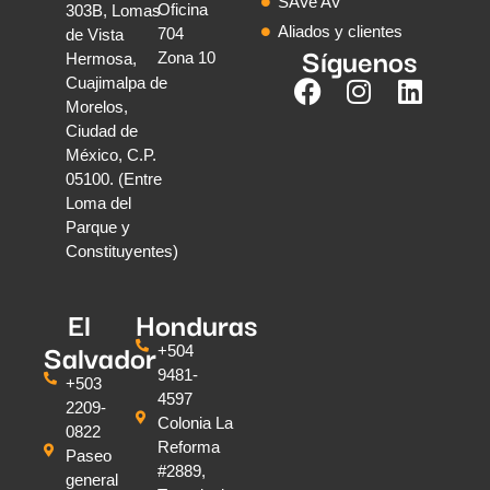
SAVe AV
Oficina
303B, Lomas
Aliados y clientes
704
de Vista
Síguenos
Zona 10
Hermosa,
Cuajimalpa de
Morelos,
Ciudad de
México, C.P.
05100. (Entre
Loma del
Parque y
Constituyentes)
El
Honduras
Salvador
+504
9481-
+503
4597
2209-
Colonia La
0822
Reforma
Paseo
#2889,
general