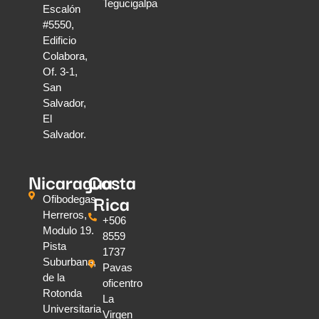
Tegucigalpa
Escalón
#5550,
Edificio
Colabora,
Of. 3-1,
San
Salvador,
El
Salvador.
Nicaragua
Costa
Rica
Ofibodegas
Herreros,
+506
Modulo 19.
8559
Pista
1737
Suburbana,
Pavas
de la
oficentro
Rotonda
La
Universitaria
Virgen