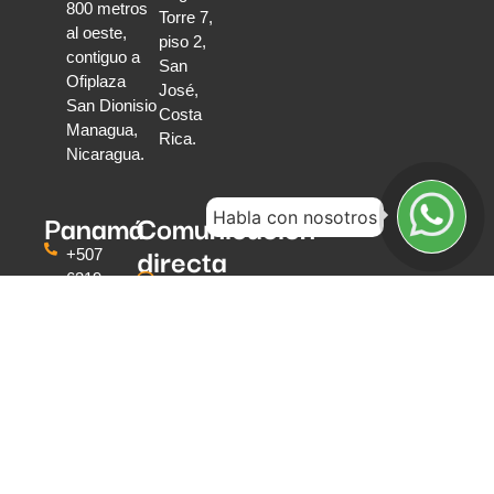
800 metros
Torre 7,
al oeste,
piso 2,
contiguo a
San
Ofiplaza
José,
San Dionisio
Costa
Managua,
Rica.
Nicaragua.
Panamá
Comunicación
Habla con nosotros
directa
+507
6319
Escríbenos
0591
Teléfonos
Torre
y
Global
WhatsApp
Bank
Calle
50
Oficina
#3203