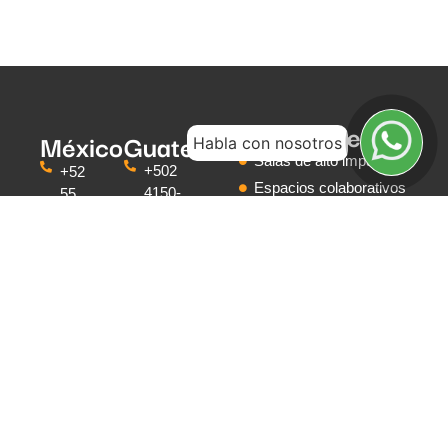
Enlaces
México
Guatemala
Habla con nosotros
Salas de alto impacto
+502
+52
Espacios colaborativos
4150-
55
9245
Videoconferencia
3597-
Edificio
7277
Audio comercial
Renovati
Av. Camino al
Conoce más de Signo
Torre II ,
Olivo 15, Int.
SAVe AV
Oficina
303B, Lomas
Aliados y clientes
704
de Vista
Síguenos
Zona 10
Hermosa,
Cuajimalpa de
Morelos,
Ciudad de
México, C.P.