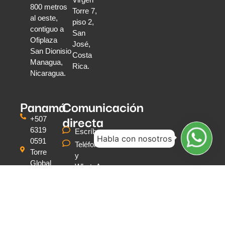
800 metros
Torre 7,
al oeste,
piso 2,
contiguo a
San
Ofiplaza
José,
San Dionisio
Costa
Managua,
Rica.
Nicaragua.
Panamá
Comunicación
directa
+507
6319
Escríbenos
Habla con nosotros
0591
Teléfonos
Torre
y
Global
WhatsApp
Bank
Calle
50
Oficina
#3203