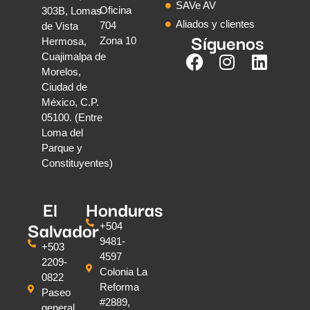
SAVe AV
Oficina
303B, Lomas
Aliados y clientes
704
de Vista
Síguenos
Zona 10
Hermosa,
Cuajimalpa de
Morelos,
Ciudad de
México, C.P.
05100. (Entre
Loma del
Parque y
Constituyentes)
El
Honduras
Salvador
+504
9481-
+503
4597
2209-
Colonia La
0822
Reforma
Paseo
#2889,
general