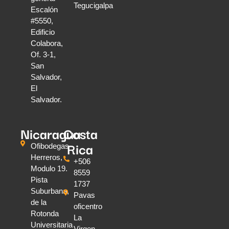
Tegucigalpa
Escalón
#5550,
Edificio
Colabora,
Of. 3-1,
San
Salvador,
El
Salvador.
Nicaragua
Costa
Rica
Ofibodegas
Herreros,
+506
Modulo 19.
8559
Pista
1737
Suburbana,
Pavas
de la
oficentro
Rotonda
La
Universitaria
Virgen