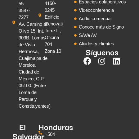
Espacios colaborativos
4150-
55
9245
Videoconferencia
3597-
Edificio
7277
Audio comercial
Renovati
Av. Camino al
Conoce más de Signo
Torre II ,
Olivo 15, Int.
SAVe AV
Oficina
303B, Lomas
Aliados y clientes
704
de Vista
Síguenos
Zona 10
Hermosa,
Cuajimalpa de
Morelos,
Ciudad de
México, C.P.
05100. (Entre
Loma del
Parque y
Constituyentes)
El
Honduras
Salvador
+504