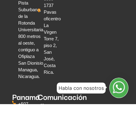
Pista
1737
Suburbana,
Pavas
de la
oficentro
Rotonda
La
Universitaria
Virgen
800 metros
Torre 7,
al oeste,
piso 2,
contiguo a
San
Ofiplaza
José,
San Dionisio
Costa
Managua,
Rica.
Nicaragua.
Habla con nosotros
Panamá
Comunicación
directa
+507
6319
Escríbenos
0591
Teléfonos
Torre
y
Global
WhatsApp