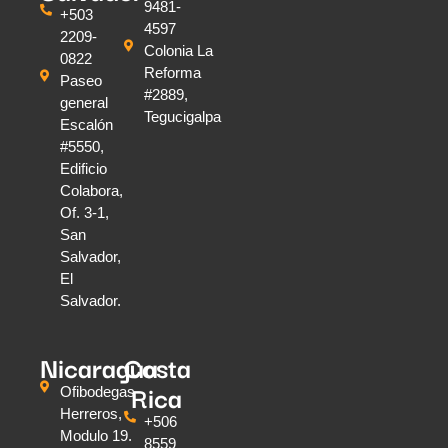
9481-
+503
4597
2209-
Colonia La
0822
Reforma
Paseo
#2889,
general
Tegucigalpa
Escalón
#5550,
Edificio
Colabora,
Of. 3-1,
San
Salvador,
El
Salvador.
Nicaragua
Costa
Rica
Ofibodegas
Herreros,
+506
Modulo 19.
8559